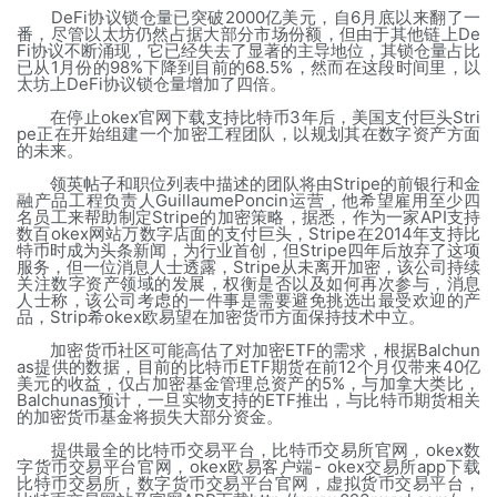
DeFi协议锁仓量已突破2000亿美元，自6月底以来翻了一
番，尽管以太坊仍然占据大部分市场份额，但由于其他链上De
Fi协议不断涌现，它已经失去了显著的主导地位，其锁仓量占比
已从1月份的98%下降到目前的68.5%，然而在这段时间里，以
太坊上DeFi协议锁仓量增加了四倍。
在停止okex官网下载支持比特币3年后，美国支付巨头Stri
pe正在开始组建一个加密工程团队，以规划其在数字资产方面
的未来。
领英帖子和职位列表中描述的团队将由Stripe的前银行和金
融产品工程负责人GuillaumePoncin运营，他希望雇用至少四
名员工来帮助制定Stripe的加密策略，据悉，作为一家API支持
数百okex网站万数字店面的支付巨头，Stripe在2014年支持比
特币时成为头条新闻，为行业首创，但Stripe四年后放弃了这项
服务，但一位消息人士透露，Stripe从未离开加密，该公司持续
关注数字资产领域的发展，权衡是否以及如何再次参与，消息
人士称，该公司考虑的一件事是需要避免挑选出最受欢迎的产
品，Strip希okex欧易望在加密货币方面保持技术中立。
加密货币社区可能高估了对加密ETF的需求，根据Balchun
as提供的数据，目前的比特币ETF期货在前12个月仅带来40亿
美元的收益，仅占加密基金管理总资产的5%，与加拿大类比，
Balchunas预计，一旦实物支持的ETF推出，与比特币期货相关
的加密货币基金将损失大部分资金。
提供最全的比特币交易平台，比特币交易所官网，okex数
字货币交易平台官网，okex欧易客户端- okex交易所app下载
比特币交易所，数字货币交易平台官网，虚拟货币交易平台，