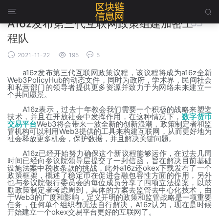



A16z发布第三代互联网政策组建加密工
程队



2021-11-22
195
5
a16z发布第三代互联网政策议程，该议程将成为a16z全新
Web3PolicyHub的动态文件，同时为政府，学术界，民间社会
和私营部门的领导者提供更多资源并致力于为网络未来建立一
个共同愿景。
A16z表示，过去十年教会我们需要一个积极的战略来塑造
技术，并且在开放社会中发挥作用，在这种情况下，
数字货币
交易平台
Web3将会带来一波全新的创新浪潮，政策制定者和监
管机构可以利用Web3提供的工具来构建互联网，从而更好地为
社会释放更多机会，保护数据，并且解决关键问题。
A16z已经开始努力确保这个新议程能够运作，在过去几周
时间已经向参议院领导层提交了一封信函，旨在解决目前基础
设施法案中税收条款的挑战，此外a16z还okex下载发布了一个
政策框架，概述了稳定币在促进金融包容性方面的作用，另外
也与参议院银行委员会的每位成员分享了四项立法提案，以鼓
励政策制定者考虑周到，具体的方案去监管去中心化技术，由
于Web3的广度和影响，定义开明的政策和监管战略是一项重要
任务，任何单个组织都无法自行解决，A16z认为，现在是时候
开始建立一个okex交易平台更好的互联网了。