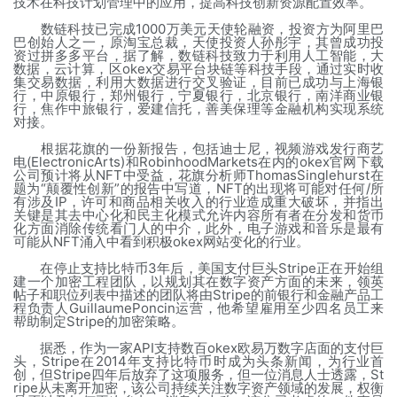
技术在科技计划管理中的应用，提高科技创新资源配置效率。
数链科技已完成1000万美元天使轮融资，投资方为阿里巴
巴创始人之一，原淘宝总裁，天使投资人孙彤宇，其曾成功投
资过拼多多平台，据了解，数链科技致力于利用人工智能，大
数据，云计算，区okex交易平台块链等科技手段，通过实时收
集交易数据，利用大数据进行交叉验证，目前已成功与上海银
行，中原银行，郑州银行，宁夏银行，北京银行，南洋商业银
行，焦作中旅银行，爱建信托，善美保理等金融机构实现系统
对接。
根据花旗的一份新报告，包括迪士尼，视频游戏发行商艺
电(ElectronicArts)和RobinhoodMarkets在内的okex官网下载
公司预计将从NFT中受益，花旗分析师ThomasSinglehurst在
题为“颠覆性创新”的报告中写道，NFT的出现将可能对任何/所
有涉及IP，许可和商品相关收入的行业造成重大破坏，并指出
关键是其去中心化和民主化模式允许内容所有者在分发和货币
化方面消除传统看门人的中介，此外，电子游戏和音乐是最有
可能从NFT涌入中看到积极okex网站变化的行业。
在停止支持比特币3年后，美国支付巨头Stripe正在开始组
建一个加密工程团队，以规划其在数字资产方面的未来，领英
帖子和职位列表中描述的团队将由Stripe的前银行和金融产品工
程负责人GuillaumePoncin运营，他希望雇用至少四名员工来
帮助制定Stripe的加密策略。
据悉，作为一家API支持数百okex欧易万数字店面的支付巨
头，Stripe在2014年支持比特币时成为头条新闻，为行业首
创，但Stripe四年后放弃了这项服务，但一位消息人士透露，St
ripe从未离开加密，该公司持续关注数字资产领域的发展，权衡