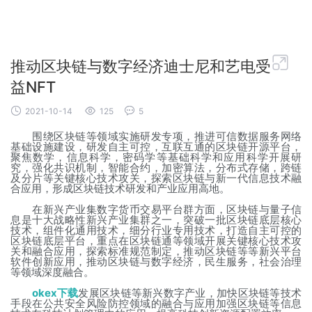

推动区块链与数字经济迪士尼和艺电受
益NFT



2021-10-14
125
5
围绕区块链等领域实施研发专项，推进可信数据服务网络
基础设施建设，研发自主可控，互联互通的区块链开源平台，
聚焦数学，信息科学，密码学等基础科学和应用科学开展研
究，强化共识机制，智能合约，加密算法，分布式存储，跨链
及分片等关键核心技术攻关，探索区块链与新一代信息技术融
合应用，形成区块链技术研发和产业应用高地。
在新兴产业集数字货币交易平台群方面，区块链与量子信
息是十大战略性新兴产业集群之一，突破一批区块链底层核心
技术，组件化通用技术，细分行业专用技术，打造自主可控的
区块链底层平台，重点在区块链通等领域开展关键核心技术攻
关和融合应用，探索标准规范制定，推动区块链等等新兴平台
软件创新应用，推动区块链与数字经济，民生服务，社会治理
等领域深度融合。
okex下载
发展区块链等新兴数字产业，加快区块链等技术
手段在公共安全风险防控领域的融合与应用加强区块链等信息